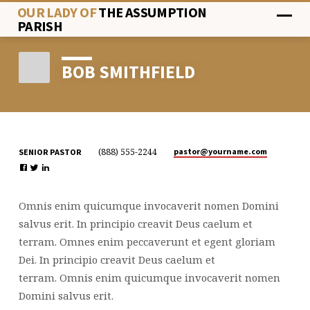
OUR LADY OF
THE ASSUMPTION
PARISH
BOB SMITHFIELD
(888) 555-2244
pastor​@yourname.com
SENIOR PASTOR
BOB
SMITHFIELD
Omnis enim quicumque invocaverit nomen Domini
salvus erit. In principio creavit Deus caelum et
terram. Omnes enim peccaverunt et egent gloriam
Dei. In principio creavit Deus caelum et
terram. Omnis enim quicumque invocaverit nomen
Domini salvus erit.