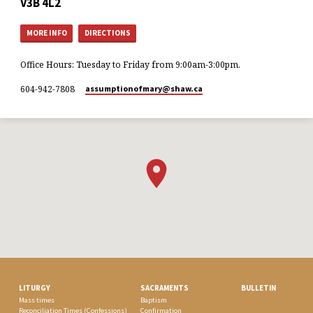
V3B 4L2
MORE INFO
DIRECTIONS
Office Hours: Tuesday to Friday from 9:00am-3:00pm.
604-942-7808
assumptionofmary​@shaw.ca
LITURGY
SACRAMENTS
BULLETIN
Mass times
Baptism
Reconciliation Times (Confessions)
Confirmation